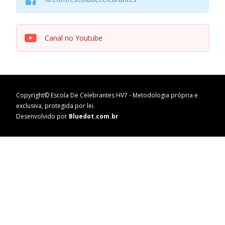
Canal no Youtube
Copyright© Escola De Celebrantes HV7 - Metodologia própria e
exclusiva, protegida por lei.
Desenvolvido por
Bluedot.com.br